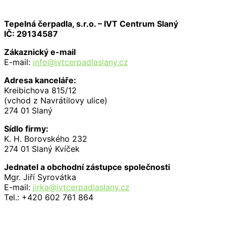
Tepelná čerpadla, s.r.o. – IVT Centrum Slaný
IČ: 29134587
Zákaznický e-mail
E-mail:
info@ivtcerpadlaslany.cz
Adresa kanceláře:
Kreibichova 815/12
(vchod z Navrátilovy ulice)
274 01 Slaný
Sídlo firmy:
K. H. Borovského 232
274 01 Slaný Kvíček
Jednatel a obchodní zástupce společnosti
Mgr. Jiří Syrovátka
E-mail:
jirka@ivtcerpadlaslany.cz
Tel.: +420 602 761 864