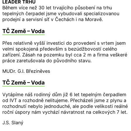
LEADER TRHU
Během více než 30 let trvajícího působení na trhu
tepelných čerpadel jsme vybudovali specializovanou
prodejní a servisní síť v Čechách i na Moravě.
TČ Země – Voda
Přes relativně vyšší investici do provedení s vrtem jsem
velmi spokojená především s bezúdžbovostí celého
zařízení. Zásah na pozemku byl cca 2 m a firma veškeré
práce zaretušovala do původního stavu.
MUDr. G.I.
Březiněves
TČ Země – Voda
Vytápíme náš rodinný dům již 6 let tepelným čerpadlem
od IVT a rozhodně nelitujeme. Přecházeli jsme z plynu a
rozhodnutí nebylo jednoduché, ale podle velikosti reálné
roční úspory nám vychází návratnost na celkových 7 let.
J.S.
Slaný