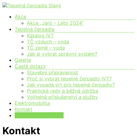
Skip
to
Moderní
Menu
Akce
Tepelná
content
vytápění
Akce „Jaro – Léto 2024“
čerpadla
pro
Tepelná čerpadla
Slaný
každého
Katalog IVT
TČ vzduch – voda
TČ země – voda
Jak si vybrat správný systém?
Galerie
Časté dotazy
Stavební připravenost
Proč si vybrat tepelné čerpadlo IVT?
Jak vypadá vrt pro tepelné čerpadlo?
Praktické rady a běžná údržba
Volitelná příslušenství a služby
Elektromobilita
Kontakt
Poptávkový formulář
Kontakt