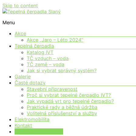
Skip to content
Moderní vytápění pro každého
Menu
Tepelná čerpadla Slaný
Akce
Akce „Jaro – Léto 2024“
Tepelná čerpadla
Katalog IVT
TČ vzduch – voda
TČ země – voda
Jak si vybrat správný systém?
Galerie
Časté dotazy
Stavební připravenost
Proč si vybrat tepelné čerpadlo IVT?
Jak vypadá vrt pro tepelné čerpadlo?
Praktické rady a běžná údržba
Volitelná příslušenství a služby
Elektromobilita
Kontakt
Poptávkový formulář