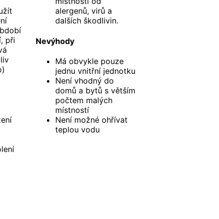
místnosti od
užít
alergenů, virů a
ní
dalších škodlivin.
období
, při
Nevýhody
vá
liv
Má obvykle pouze
o)
jednu vnitřní jednotku
Není vhodný do
domů a bytů s větším
počtem malých
místností
zení
Není možné ohřívat
teplou vodu
lení