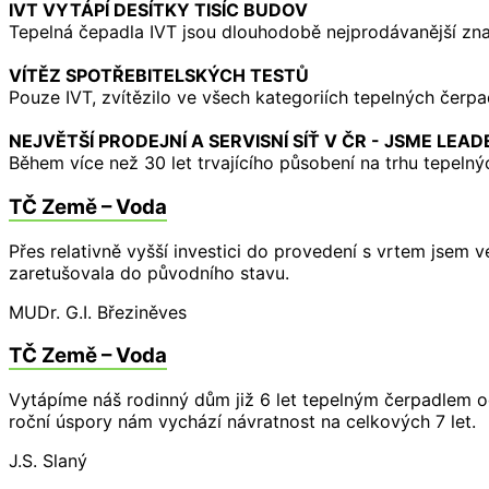
IVT VYTÁPÍ DESÍTKY TISÍC BUDOV
Tepelná čepadla IVT jsou dlouhodobě nejprodávanější zn
VÍTĚZ SPOTŘEBITELSKÝCH TESTŮ
Pouze IVT, zvítězilo ve všech kategoriích tepelných čer
NEJVĚTŠÍ PRODEJNÍ A SERVISNÍ SÍŤ V ČR - JSME LEA
Během více než 30 let trvajícího působení na trhu tepelný
TČ Země – Voda
Přes relativně vyšší investici do provedení s vrtem jsem
zaretušovala do původního stavu.
MUDr. G.I.
Březiněves
TČ Země – Voda
Vytápíme náš rodinný dům již 6 let tepelným čerpadlem od
roční úspory nám vychází návratnost na celkových 7 let.
J.S.
Slaný