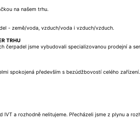
ačkou na našem trhu.
padel - země/voda, vzduch/voda i vzduch/vzduch.
DER TRHU
ch čerpadel jsme vybudovali specializovanou prodejní a ser
 velmi spokojená především s bezúdžbovostí celého zařízen
 IVT a rozhodně nelitujeme. Přecházeli jsme z plynu a rozh