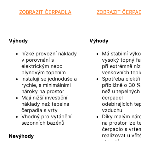
ZOBRAZIT ČERPADLA
ZOBRAZIT ČERPA
Výhody
Výhody
nízké provozní náklady
Má stabilní výko
v porovnání s
vysoký topný fa
elektrickým nebo
při extrémně ní
plynovým topením
venkovních tepl
Instalují se jednoduše a
Spotřeba elektři
rychle, s minimálními
přibližně o 30 % 
nároky na prostor
než u tepelných
Mají nižší investiční
čerpadel
náklady než tepelná
odebírajících te
čerpadla s vrty
vzduchu
Vhodný pro vytápění
Díky malým ná
sezonních bazénů
na prostor lze t
čerpadlo s vrte
realizovat u vět
Nevýhody