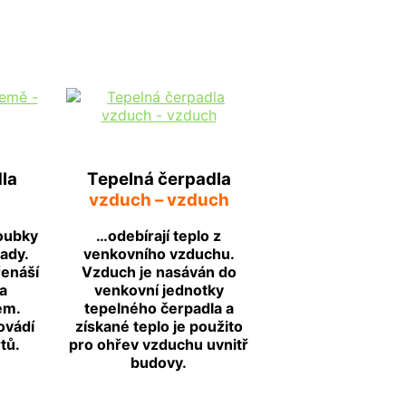
la
Tepelná čerpadla
vzduch – vzduch
loubky
…odebírají teplo z
ady.
venkovního vzduchu.
enáší
Vzduch je nasáván do
a
venkovní jednotky
em.
tepelného čerpadla a
ovádí
získané teplo je použito
tů.
pro ohřev vzduchu uvnitř
budovy.