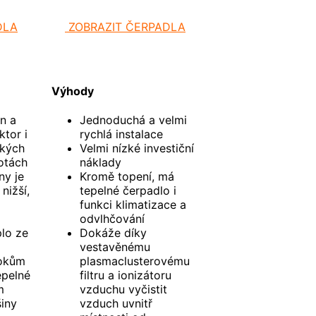
DLA
ZOBRAZIT ČERPADLA
Výhody
n a
Jednoduchá a velmi
ktor i
rychlá instalace
zkých
Velmi nízké investiční
otách
náklady
ny je
Kromě topení, má
nižší,
tepelné čerpadlo i
funkci klimatizace a
odvlhčování
plo ze
Dokáže díky
vestavěnému
rokům
plasmaclusterovému
epelné
filtru a ionizátoru
m
vzduchu vyčistit
šiny
vzduch uvnitř