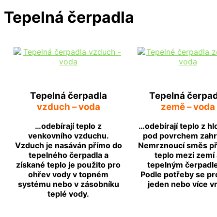
Tepelná čerpadla
Tepelná čerpadla
Tepelná čerpad
vzduch – voda
země – voda
…odebírají teplo z
…odebírají teplo z h
venkovního vzduchu.
pod povrchem zahr
Vzduch je nasáván přímo do
Nemrznoucí směs př
tepelného čerpadla a
teplo mezi zemí 
získané teplo je použito pro
tepelným čerpadl
ohřev vody v topném
Podle potřeby se pr
systému nebo v zásobníku
jeden nebo více vr
teplé vody.