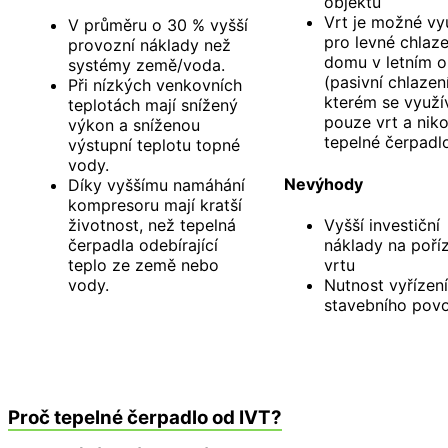
objektů
Vrt je možné vy
V průměru o 30 % vyšší
pro levné chlaze
provozní náklady než
domu v letním 
systémy země/voda.
(pasivní chlazení
Při nízkých venkovních
kterém se využí
teplotách mají snížený
pouze vrt a niko
výkon a sníženou
tepelné čerpadl
výstupní teplotu topné
vody.
Nevýhody
Díky vyššímu namáhání
kompresoru mají kratší
životnost, než tepelná
Vyšší investiční
čerpadla odebírající
náklady na poří
teplo ze země nebo
vrtu
vody.
Nutnost vyřízení
stavebního povo
Proč tepelné čerpadlo od IVT?