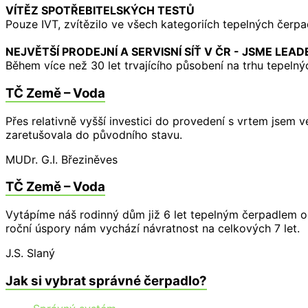
VÍTĚZ SPOTŘEBITELSKÝCH TESTŮ
Pouze IVT, zvítězilo ve všech kategoriích tepelných čer
NEJVĚTŠÍ PRODEJNÍ A SERVISNÍ SÍŤ V ČR - JSME LEA
Během více než 30 let trvajícího působení na trhu tepelný
TČ Země – Voda
Přes relativně vyšší investici do provedení s vrtem jsem
zaretušovala do původního stavu.
MUDr. G.I.
Březiněves
TČ Země – Voda
Vytápíme náš rodinný dům již 6 let tepelným čerpadlem od
roční úspory nám vychází návratnost na celkových 7 let.
J.S.
Slaný
Jak si vybrat správné čerpadlo?