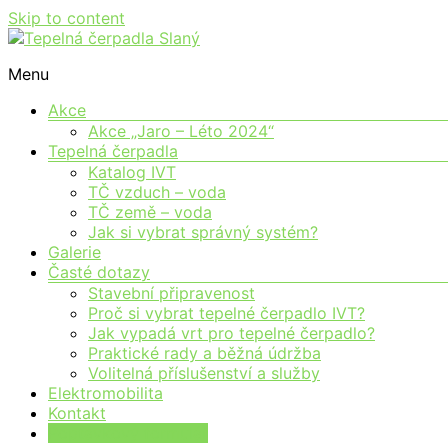
Skip to content
Moderní vytápění pro každého
Menu
Tepelná čerpadla Slaný
Akce
Akce „Jaro – Léto 2024“
Tepelná čerpadla
Katalog IVT
TČ vzduch – voda
TČ země – voda
Jak si vybrat správný systém?
Galerie
Časté dotazy
Stavební připravenost
Proč si vybrat tepelné čerpadlo IVT?
Jak vypadá vrt pro tepelné čerpadlo?
Praktické rady a běžná údržba
Volitelná příslušenství a služby
Elektromobilita
Kontakt
Poptávkový formulář