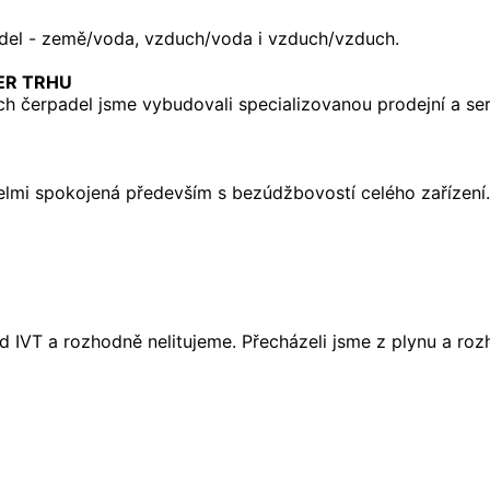
padel - země/voda, vzduch/voda i vzduch/vzduch.
DER TRHU
ch čerpadel jsme vybudovali specializovanou prodejní a ser
 velmi spokojená především s bezúdžbovostí celého zařízen
 IVT a rozhodně nelitujeme. Přecházeli jsme z plynu a rozh