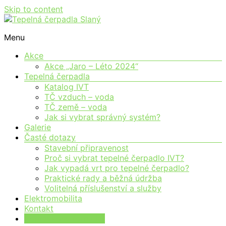
Skip to content
Moderní vytápění pro každého
Menu
Tepelná čerpadla Slaný
Akce
Akce „Jaro – Léto 2024“
Tepelná čerpadla
Katalog IVT
TČ vzduch – voda
TČ země – voda
Jak si vybrat správný systém?
Galerie
Časté dotazy
Stavební připravenost
Proč si vybrat tepelné čerpadlo IVT?
Jak vypadá vrt pro tepelné čerpadlo?
Praktické rady a běžná údržba
Volitelná příslušenství a služby
Elektromobilita
Kontakt
Poptávkový formulář