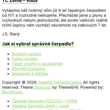
TČ Země – Voda
Vytápíme náš rodinný dům již 6 let tepelným čerpadlem
od IVT a rozhodně nelitujeme. Přecházeli jsme z plynu a
rozhodnutí nebylo jednoduché, ale podle velikosti reálné
roční úspory nám vychází návratnost na celkových 7 let.
J.S.
Slaný
Jak si vybrat správné čerpadlo?
Správný systém
Dobrý projekt
Výběr značky a dodavatele
Převzetí instalace
Nastavení a údržba
Copyright © 2026
Tepelná čerpadla Slaný
. All rights
reserved. Theme
Spacious
by ThemeGrill. Powered by:
WordPress
.
Tepelná čerpadla VZDUCH – VODA
Tepelná čerpadla země – voda