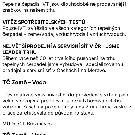
Tepelná čepadla IVT jsou dlouhodobě nejprodávanější
značkou na našem trhu.
VÍTĚZ SPOTŘEBITELSKÝCH TESTŮ
Pouze IVT, zvítězilo ve všech kategoriích tepelných
čerpadel - země/voda, vzduch/voda i vzduch/vzduch.
NEJVĚTŠÍ PRODEJNÍ A SERVISNÍ SÍŤ V ČR - JSME
LEADER TRHU
Během více než 30 let trvajícího působení na trhu
tepelných čerpadel jsme vybudovali specializovanou
prodejní a servisní síť v Čechách i na Moravě.
TČ Země – Voda
Přes relativně vyšší investici do provedení s vrtem jsem
velmi spokojená především s bezúdžbovostí celého
zařízení. Zásah na pozemku byl cca 2 m a firma veškeré
práce zaretušovala do původního stavu.
MUDr. G.I.
Březiněves