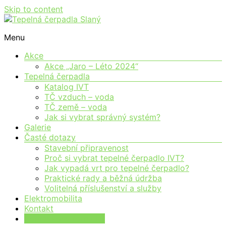
Skip to content
Moderní vytápění pro každého
Menu
Tepelná čerpadla Slaný
Akce
Akce „Jaro – Léto 2024“
Tepelná čerpadla
Katalog IVT
TČ vzduch – voda
TČ země – voda
Jak si vybrat správný systém?
Galerie
Časté dotazy
Stavební připravenost
Proč si vybrat tepelné čerpadlo IVT?
Jak vypadá vrt pro tepelné čerpadlo?
Praktické rady a běžná údržba
Volitelná příslušenství a služby
Elektromobilita
Kontakt
Poptávkový formulář