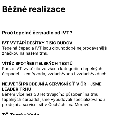
Běžné realizace
Proč tepelné čerpadlo od IVT?
IVT VYTÁPÍ DESÍTKY TISÍC BUDOV
Tepelná čepadla IVT jsou dlouhodobě nejprodávanější
značkou na našem trhu.
VÍTĚZ SPOTŘEBITELSKÝCH TESTŮ
Pouze IVT, zvítězilo ve všech kategoriích tepelných
čerpadel - země/voda, vzduch/voda i vzduch/vzduch.
NEJVĚTŠÍ PRODEJNÍ A SERVISNÍ SÍŤ V ČR - JSME
LEADER TRHU
Během více než 30 let trvajícího působení na trhu
tepelných čerpadel jsme vybudovali specializovanou
prodejní a servisní síť v Čechách i na Moravě.
TČ Země – Voda